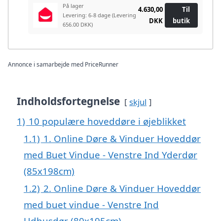
På lager
4.630,00
Til
Levering: 6-8 dage
(Levering
DKK
butik
656.00 DKK)
Annonce i samarbejde med PriceRunner
Indholdsfortegnelse
skjul
1)
10 populære hoveddøre i øjeblikket
1.1)
1. Online Døre & Vinduer Hoveddør
med Buet Vindue - Venstre Ind Yderdør
(85x198cm)
1.2)
2. Online Døre & Vinduer Hoveddør
med buet vindue - Venstre Ind
Udhusdør (80x195cm)