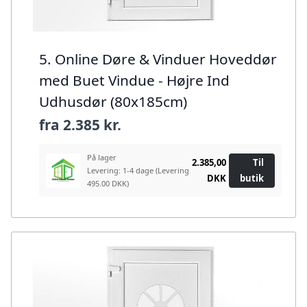
5. Online Døre & Vinduer Hoveddør
med Buet Vindue - Højre Ind
Udhusdør (80x185cm)
fra
2.385 kr.
På lager
2.385,00
Til
Levering: 1-4 dage
(Levering
DKK
butik
495.00 DKK)