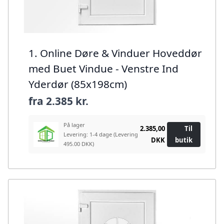
1. Online Døre & Vinduer Hoveddør
med Buet Vindue - Venstre Ind
Yderdør (85x198cm)
fra
2.385 kr.
På lager
2.385,00
Til
Levering: 1-4 dage
(Levering
DKK
butik
495.00 DKK)