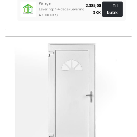
På lager
2.385,00
Til
Levering: 1-4 dage
(Levering
DKK
butik
495.00 DKK)