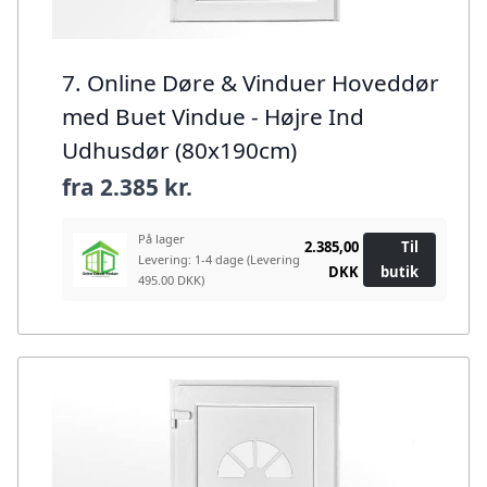
7. Online Døre & Vinduer Hoveddør
med Buet Vindue - Højre Ind
Udhusdør (80x190cm)
fra
2.385 kr.
På lager
2.385,00
Til
Levering: 1-4 dage
(Levering
DKK
butik
495.00 DKK)