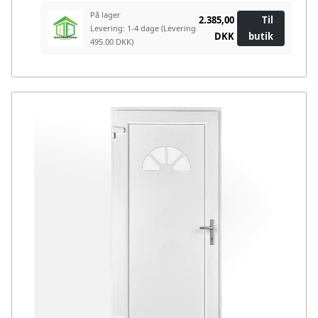
På lager
2.385,00
Til
Levering: 1-4 dage
(Levering
DKK
butik
495.00 DKK)