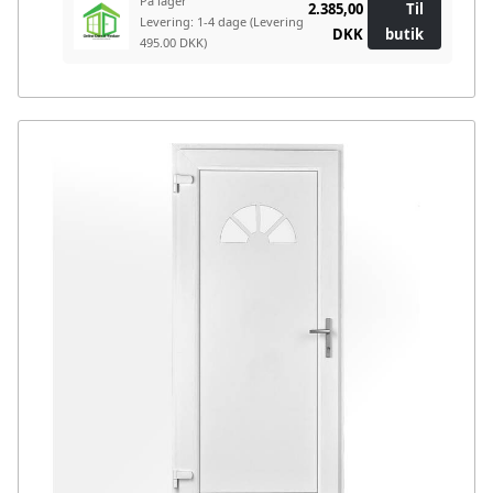
På lager
2.385,00
Til
Levering: 1-4 dage
(Levering
DKK
butik
495.00 DKK)