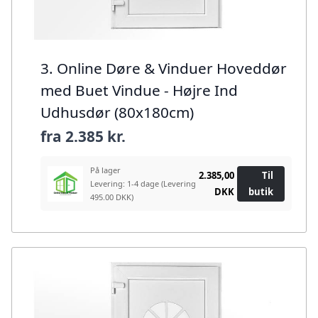
3. Online Døre & Vinduer Hoveddør
med Buet Vindue - Højre Ind
Udhusdør (80x180cm)
fra
2.385 kr.
På lager
2.385,00
Til
Levering: 1-4 dage
(Levering
DKK
butik
495.00 DKK)