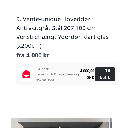
9. Vente-unique Hoveddør
Antracitgråt Stål 207 100 cm
Venstrehængt Yderdør Klart glas
(x200cm)
fra
4.000 kr.
På lager
4.000,00
Til
Levering: 6-8 dage
(Levering
DKK
butik
657.00 DKK)